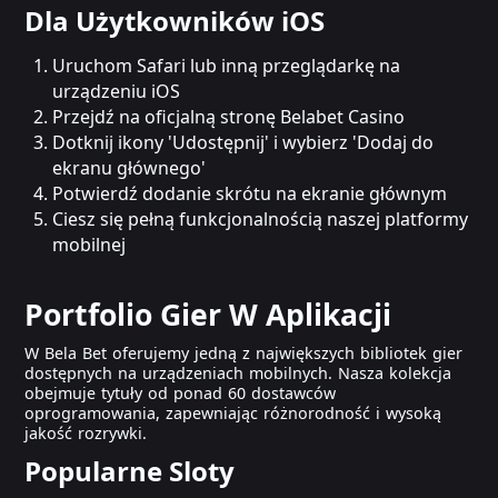
Dla Użytkowników iOS
Uruchom Safari lub inną przeglądarkę na
urządzeniu iOS
Przejdź na oficjalną stronę Belabet Casino
Dotknij ikony 'Udostępnij' i wybierz 'Dodaj do
ekranu głównego'
Potwierdź dodanie skrótu na ekranie głównym
Ciesz się pełną funkcjonalnością naszej platformy
mobilnej
Portfolio Gier W Aplikacji
W Bela Bet oferujemy jedną z największych bibliotek gier
dostępnych na urządzeniach mobilnych. Nasza kolekcja
obejmuje tytuły od ponad 60 dostawców
oprogramowania, zapewniając różnorodność i wysoką
jakość rozrywki.
Popularne Sloty